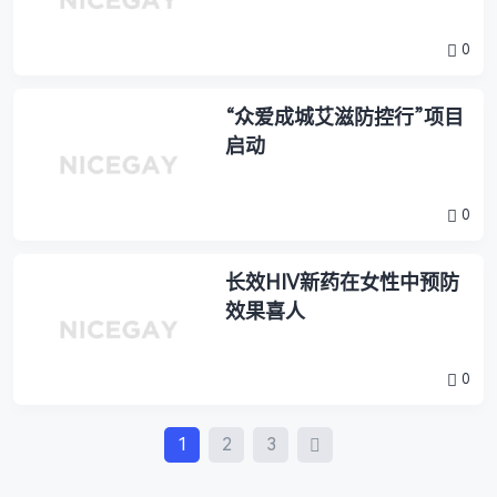
0
“众爱成城艾滋防控行”项目
启动
0
长效HIV新药在女性中预防
效果喜人
0
Posts
1
2
3
Navigation