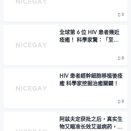
他們仍擔心…
3
全球第 6 位 HIV 患者幾近
痊癒！ 科學家驚：「至今
已逾一年半未復發。」
0
HIV 患者經幹細胞移植後痊
癒 科學家挖掘治癒關鍵！
0
阿兹夫定获批之后，真实生
物又瞄准长效艾滋病药，和