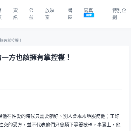
首
資
公
放映
書
寫真
特別企
圖庫
頁
訊
益
室
屋
劃
該擁有掌控權！
入的一方也該擁有掌控權！
是說他在性愛的時候只需要躺好、別人會乖乖地服務他；正好
式性交的受方，並不代表他們只會躺下等著被幹。事實上，他