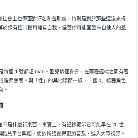
內和社會上也得面對汙名和羞恥感，特別是對於那些還沒來得
0，等於保有控制權和擁有自我，儘管你可能面臨來自他人的羞
是每個 1 號都超 man。酷兒這個身分，在兩種極端之間有著
剛或陰柔無關。與「性」的其他環節一樣，「猛 0」這種角色
向。
前
並不是什麼新東西。事實上，有記錄顯示它可能早在 20 世
網路與酷兒平台興起，使該術語變得更加普及、進入大眾視野。