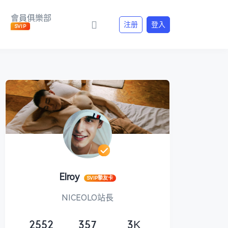
會員俱樂部
注册
登入
SVIP
Elroy
SVIP摯友卡
NICEOLO站長
2552
357
3K