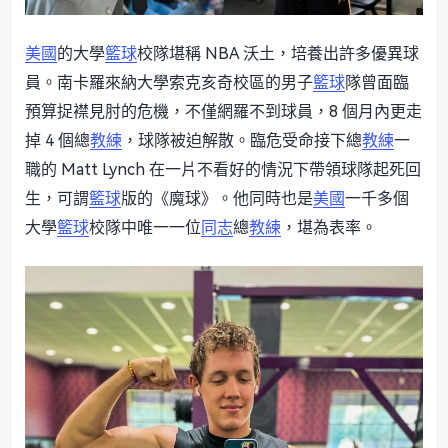
美國
的大學
籃球
校隊堪稱 NBA 沃土，培養出許多優異球
員。南卡羅來納大學索克亥奇校區的男子
籃球
隊曾面臨
預算捉襟見肘的危機，不僅網羅不到球員，8 個月內更走
掉 4 個總
教練
，球隊被迫解散。臨危受命接下總
教練
一
職的 Matt Lynch 在一片不看好的情況下帶領球隊起死回
生，可謂
籃球
版的《魔球》。他同時也是
美國
一千多個
大學
籃球
校隊中唯一一位
同志
總
教練
，堪為表率。