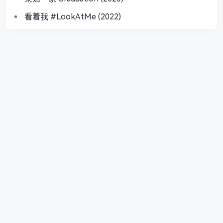
看着我 #LookAtMe (2022)
關於我們
站務中心
更新日誌
熱文榜單
會員專屬
標籤雲
意見反饋
服務條款
隱私政策
Copyright © 2019-2026
NICEOLO
. All Rights Reserved. Designed by