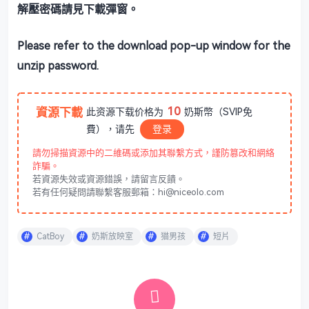
解壓密碼請見下載彈窗。
Please refer to the download pop-up window for the
unzip password.
10
資源下載
此资源下载价格为
奶斯幣（SVIP免
費），请先
登录
請勿掃描資源中的二維碼或添加其聯繫方式，謹防篡改和網絡
詐騙。
若資源失效或資源錯誤，請留言反饋。
若有任何疑問請聯繫客服郵箱：hi@niceolo.com
CatBoy
奶斯放映室
猫男孩
短片