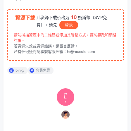
10
資源下載
此资源下载价格为
奶斯幣（SVIP免
費），请先
登录
請勿掃描資源中的二維碼或添加其聯繫方式，謹防篡改和網絡
詐騙。
若資源失效或資源錯誤，請留言反饋。
若有任何疑問請聯繫客服郵箱：hi@niceolo.com
binky
會員免費
1