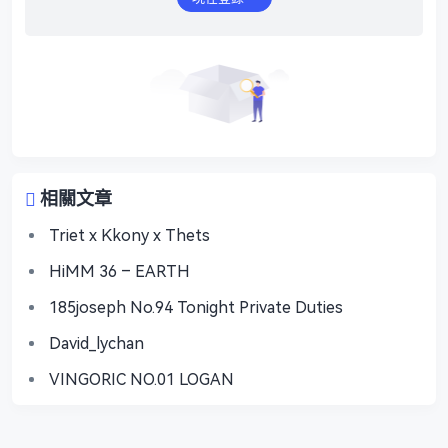
相關文章
Triet x Kkony x Thets
HiMM 36 – EARTH
185joseph No.94 Tonight Private Duties
David_lychan
VINGORIC NO.01 LOGAN