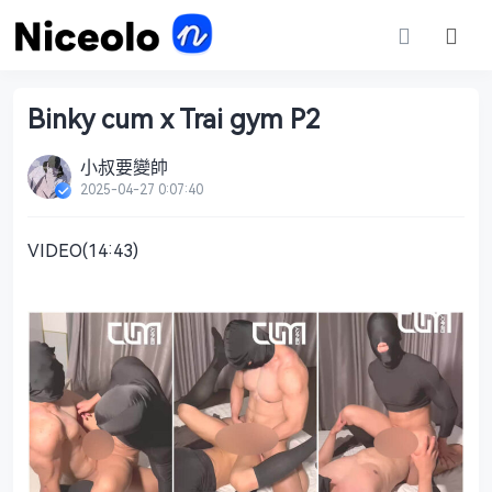
Binky cum x Trai gym P2
小叔要變帥
2025-04-27 0:07:40
VIDEO(14:43)