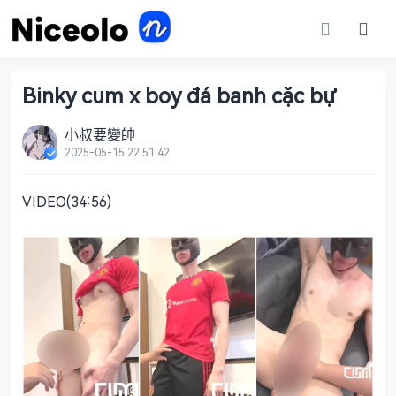
Binky cum x boy đá banh cặc bự
小叔要變帥
2025-05-15 22:51:42
VIDEO(34:56)