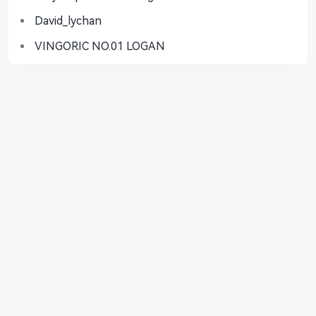
David_lychan
VINGORIC NO.01 LOGAN
關於我們
站務中心
更新日誌
熱文榜單
會員專屬
標籤雲
意見反饋
服務條款
隱私政策