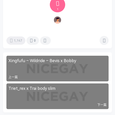
1
1,147
0
Xingfufu – Wildride – Bevis x Bobby
上一篇
Triet_rex x Trai body slim
下一篇