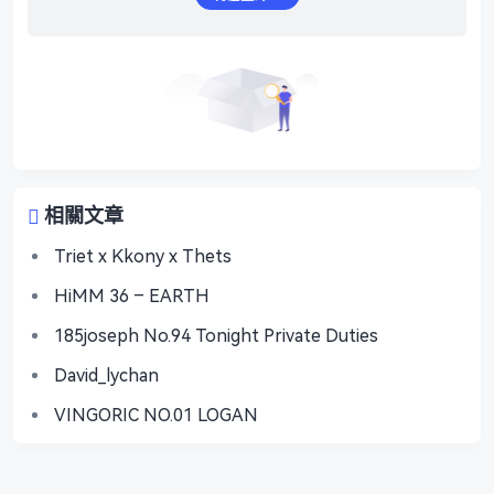
相關文章
Triet x Kkony x Thets
HiMM 36 – EARTH
185joseph No.94 Tonight Private Duties
David_lychan
VINGORIC NO.01 LOGAN