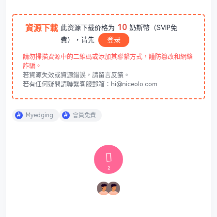
10
資源下載
此资源下载价格为
奶斯幣（SVIP免
費），请先
登录
請勿掃描資源中的二維碼或添加其聯繫方式，謹防篡改和網絡
詐騙。
若資源失效或資源錯誤，請留言反饋。
若有任何疑問請聯繫客服郵箱：hi@niceolo.com
Myedging
會員免費
2