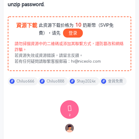
unzip password.
10
資源下載
此资源下载价格为
奶斯幣（SVIP免
費），请先
登录
請勿掃描資源中的二維碼或添加其聯繫方式，謹防篡改和網絡
詐騙。
若資源失效或資源錯誤，請留言反饋。
若有任何疑問請聯繫客服郵箱：hi@niceolo.com
Chiluo666
Chiluo888
Shay2024x
會員免費
2