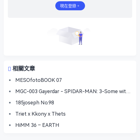
現在登錄。
相關文章
MESOfotoBOOK 07
MGC-003 Gayerdar - SPIDAR-MAN: 3-Some with
Vecum & Doctor Ock
185joseph No.98
Triet x Kkony x Thets
HiMM 36 – EARTH