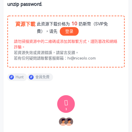
unzip password.
10
資源下載
此资源下载价格为
奶斯幣（SVIP免
費），请先
登录
請勿掃描資源中的二維碼或添加其聯繫方式，謹防篡改和網絡
詐騙。
若資源失效或資源錯誤，請留言反饋。
若有任何疑問請聯繫客服郵箱：hi@niceolo.com
Hunt
會員免費
3