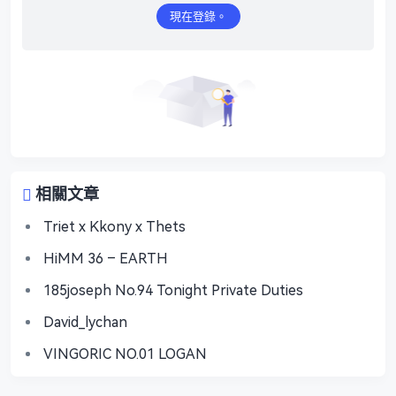
現在登錄。
相關文章
Triet x Kkony x Thets
HiMM 36 – EARTH
185joseph No.94 Tonight Private Duties
David_lychan
VINGORIC NO.01 LOGAN