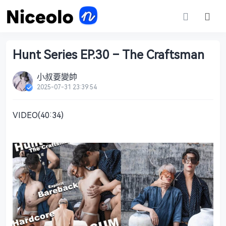
Hunt Series EP.30 – The Craftsman
小叔要變帥
2025-07-31 23:39:54
VIDEO(40:34)