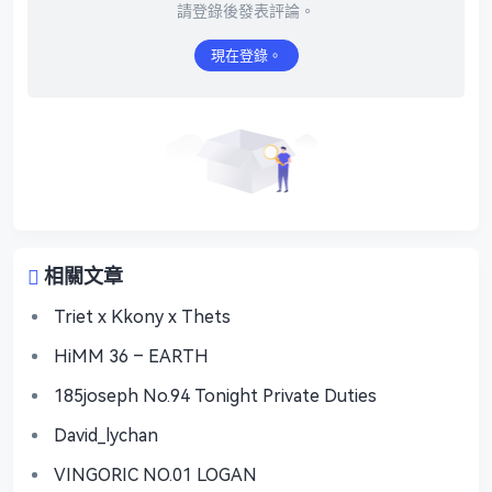
請登錄後發表評論。
現在登錄。
相關文章
Triet x Kkony x Thets
HiMM 36 – EARTH
185joseph No.94 Tonight Private Duties
David_lychan
VINGORIC NO.01 LOGAN