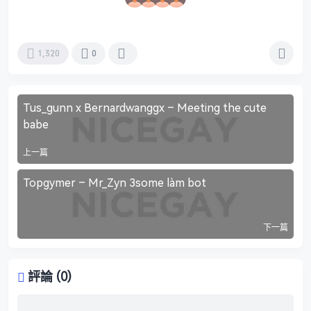
1,320
0
Tus_gunn x Bernardwanggx – Meeting the cute
babe
上一篇
Topgymer – Mr_Zyn 3some làm bot
下一篇
評論 (0)