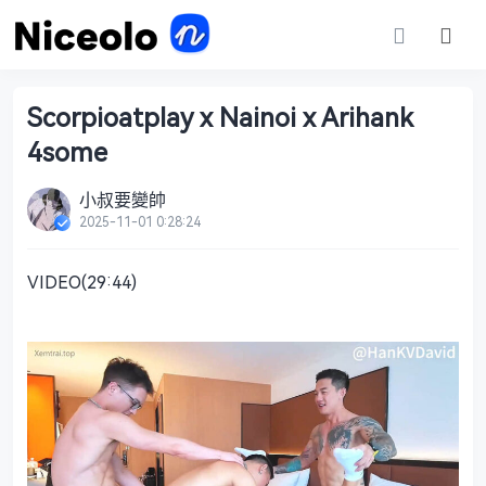
Scorpioatplay x Nainoi x Arihank
4some
小叔要變帥
2025-11-01 0:28:24
VIDEO(29:44)