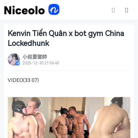
Kenvin Tiến Quân x bot gym China
Lockedhunk
小叔要變帥
2025-12-30 21:56:40
VIDEO(33:07)