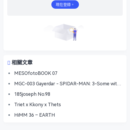
現在登錄。
相關文章
MESOfotoBOOK 07
MGC-003 Gayerdar - SPIDAR-MAN: 3-Some with
Vecum & Doctor Ock
185joseph No.98
Triet x Kkony x Thets
HiMM 36 – EARTH