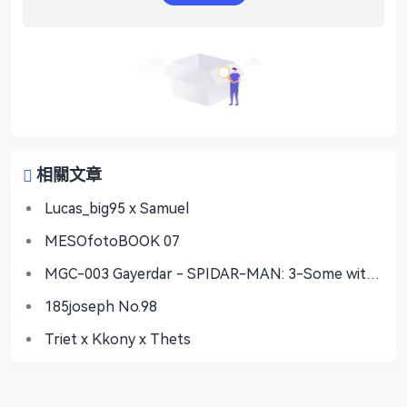
相關文章
Lucas_big95 x Samuel
MESOfotoBOOK 07
MGC-003 Gayerdar - SPIDAR-MAN: 3-Some with
Vecum & Doctor Ock
185joseph No.98
Triet x Kkony x Thets