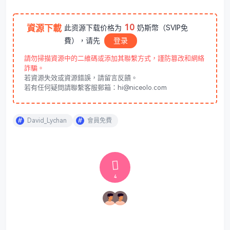
10
資源下載
此资源下载价格为
奶斯幣（SVIP免
費），请先
登录
請勿掃描資源中的二維碼或添加其聯繫方式，謹防篡改和網絡
詐騙。
若資源失效或資源錯誤，請留言反饋。
若有任何疑問請聯繫客服郵箱：hi@niceolo.com
David_Lychan
會員免費
4