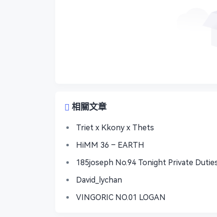
相關文章
Triet x Kkony x Thets
HiMM 36 – EARTH
185joseph No.94 Tonight Private Dutie
David_lychan
VINGORIC NO.01 LOGAN