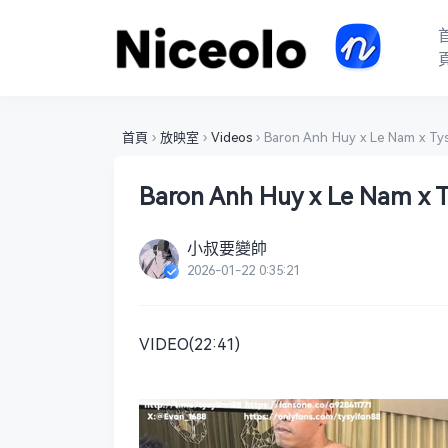
首頁
›
放映室
›
Videos
›
Baron Anh Huy x Le Nam x Tys
Baron Anh Huy x Le Nam x T
小叔要變帥
2026-01-22 0:35:21
VIDEO(22:41)