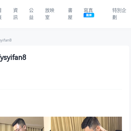
首
資
公
放映
書
寫真
特別企
圖庫
頁
訊
益
室
屋
劃
yifan8
ysyifan8