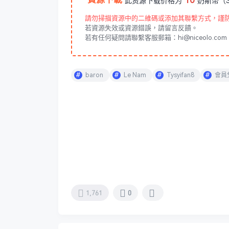
此资源下载价格为
奶斯幣（S
請勿掃描資源中的二維碼或添加其聯繫方式，謹
若資源失效或資源錯誤，請留言反饋。
若有任何疑問請聯繫客服郵箱：hi@niceolo.com
baron
Le Nam
Tysyifan8
會員
1,761
0