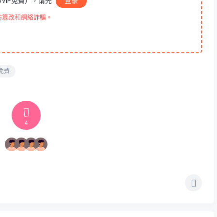
VIP免費），请先
登录
防篡改和網絡詐騙。
免費
4