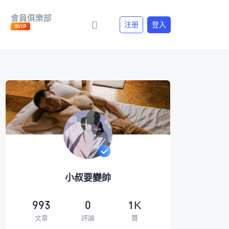
會員俱樂部
注册
登入
SVIP
小叔要變帥
993
0
1K
文章
評論
贊