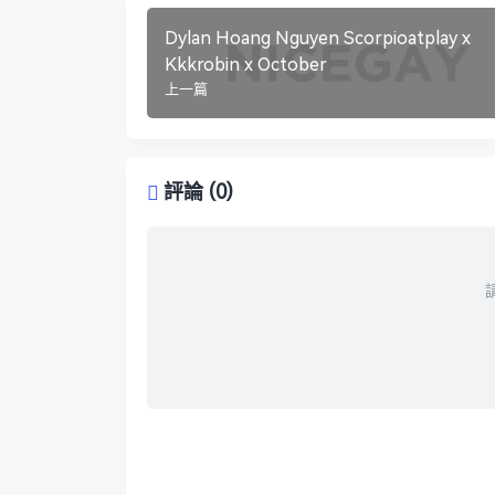
Dylan Hoang Nguyen Scorpioatplay x
Kkkrobin x October
上一篇
評論 (0)