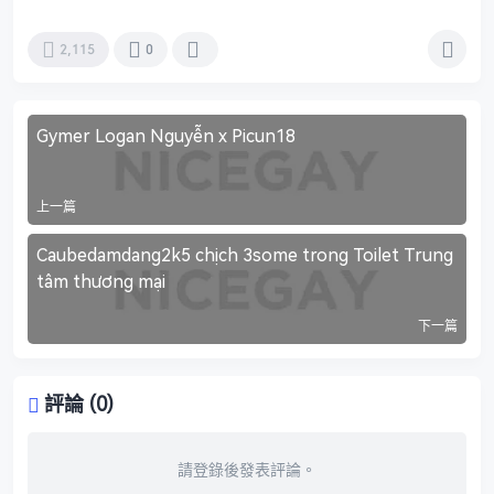
2,115
0
Gymer Logan Nguyễn x Picun18
上一篇
Caubedamdang2k5 chịch 3some trong Toilet Trung
tâm thương mại
下一篇
評論 (0)
請登錄後發表評論。