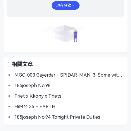
現在登錄。
相關文章
MGC-003 Gayerdar - SPIDAR-MAN: 3-Some with
Vecum & Doctor Ock
185joseph No.98
Triet x Kkony x Thets
HiMM 36 – EARTH
185joseph No.94 Tonight Private Duties