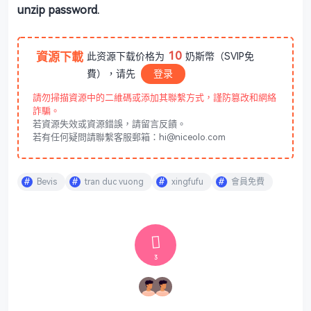
unzip password.
10
資源下載
此资源下载价格为
奶斯幣（SVIP免
費），请先
登录
請勿掃描資源中的二維碼或添加其聯繫方式，謹防篡改和網絡
詐騙。
若資源失效或資源錯誤，請留言反饋。
若有任何疑問請聯繫客服郵箱：hi@niceolo.com
Bevis
tran duc vuong
xingfufu
會員免費
3