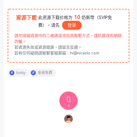
10
資源下載
此资源下载价格为
奶斯幣（SVIP免
費），请先
登录
請勿掃描資源中的二維碼或添加其聯繫方式，謹防篡改和網絡
詐騙。
若資源失效或資源錯誤，請留言反饋。
若有任何疑問請聯繫客服郵箱：hi@niceolo.com
binky
會員免費
1