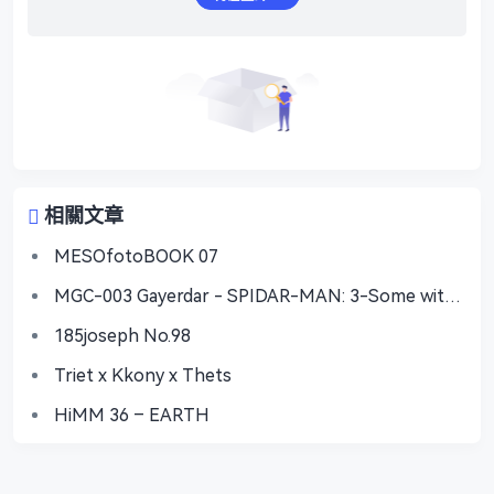
相關文章
MESOfotoBOOK 07
MGC-003 Gayerdar - SPIDAR-MAN: 3-Some with
Vecum & Doctor Ock
185joseph No.98
Triet x Kkony x Thets
HiMM 36 – EARTH