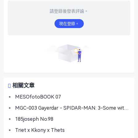
請登錄後發表評論。
現在登錄。
相關文章
MESOfotoBOOK 07
MGC-003 Gayerdar - SPIDAR-MAN: 3-Some with
Vecum & Doctor Ock
185joseph No.98
Triet x Kkony x Thets