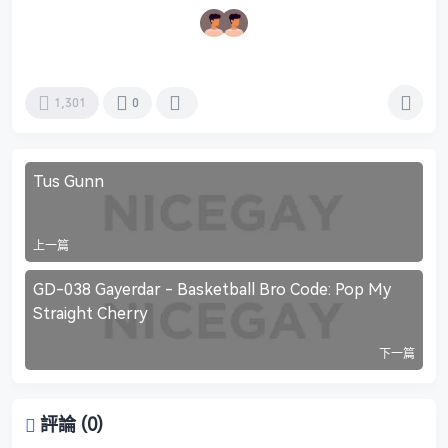
1,301
0
Tus Gunn
上一篇
GD-038 Gayerdar - Basketball Bro Code: Pop My
Straight Cherry
下一篇
評論 (0)