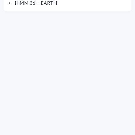
HiMM 36 – EARTH
關於我們
站務中心
更新日誌
熱文榜單
會員專屬
標籤雲
意見反饋
服務條款
隱私政策
Copyright © 2019-2026
NICEOLO
. All Rights Reserved. Designed by
GAINICE
. 建議使用Chrome瀏覽器訪問本站. // 客服邮箱：hi@niceolo.com 🔞