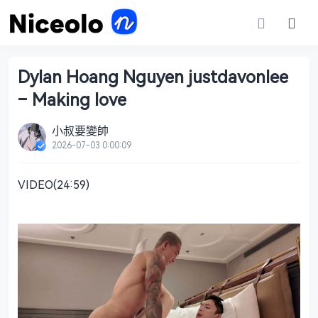
Dylan Hoang Nguyen justdavonlee
– Making love
小叔要變帥
2026-07-03 0:00:09
VIDEO(24:59)