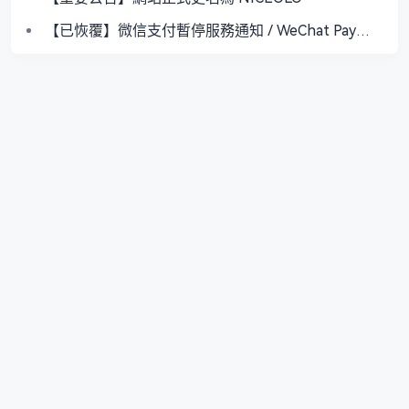
【已恢覆】微信支付暫停服務通知 / WeChat Pay
Service Suspended
關於我們
站務中心
更新日誌
熱文榜單
會員專屬
標籤雲
意見反饋
服務條款
隱私政策
Copyright © 2019-2026
NICEOLO
. All Rights Reserved. Designed by