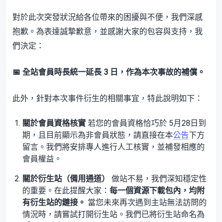
對於此次突發狀況給各位帶來的困擾與不便，我們深感
抱歉。為表達誠摯歉意，並感謝大家的包容與支持，我
們決定：
📅 全站會員時長統一延長 3 日，作為本次事故的補償。
此外，針對本次事件衍生的相關事宜，特此說明如下：
關於會員資格核實
​ 若您的會員資格恰巧於 5月28日到
期，且目前顯示為非會員狀態，請直接在本
公告
下方
留言。我們將安排專人進行人工核實，並補發相應的
會員權益。
關於衍生站（備用通道）
​ 做站不易，我們深知穩定性
的重要。在此提醒大家：
每一個資源下載包內，均附
有衍生站的鏈接。
​ 當您未來再次遇到主站無法訪問的
情況時，請嘗試打開衍生站。我們已將衍生站命名為