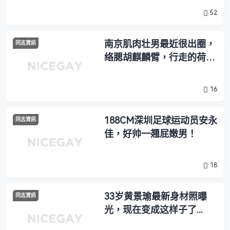
52
南京肌肉壮男最近很出圈，
同志資訊
络腮胡麒麟臂，行走的荷尔
蒙！
16
188CM深圳足球运动员安永
同志資訊
佳，好帅一翘屁嫩男！
18
33岁黄景瑜最新身材照曝
同志資訊
光，现在变成这样子了...