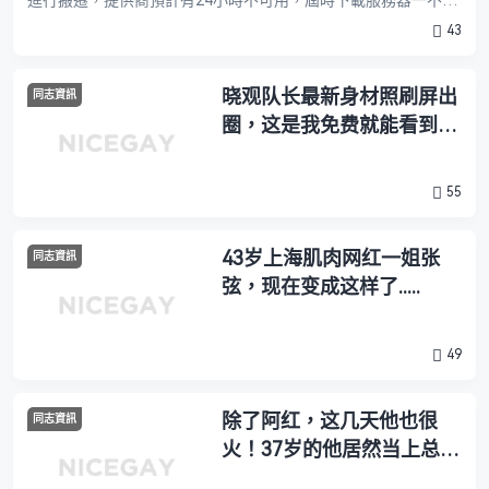
影響，感謝理解。 目前我們還未收到運營商帶來的恢復通知，具
43
體恢復下載鏈接二的時 ...
晓观队长最新身材照刷屏出
同志資訊
圈，这是我免费就能看到的
吗？
55
43岁上海肌肉网红一姐张
同志資訊
弦，现在变成这样了.....
49
除了阿红，这几天他也很
同志資訊
火！37岁的他居然当上总裁
了……