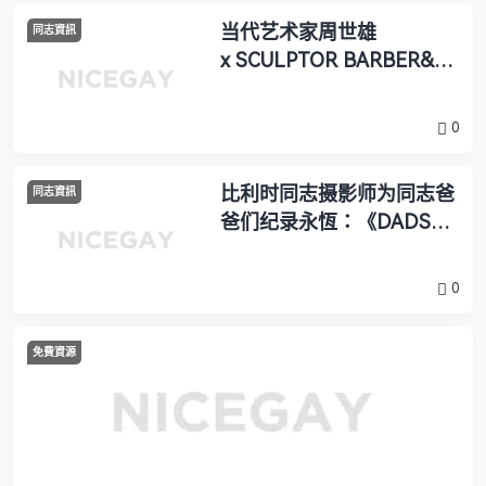
当代艺术家周世雄
同志資訊
x SCULPTOR BARBER&线
上时尚摄影展「 没有谁是
一座孤岛 No Man Is An
0
Island」
比利时同志摄影师为同志爸
同志資訊
爸们纪录永恆：《DADS》
让我重新学习成为一个丈夫
和父亲
0
免費資源