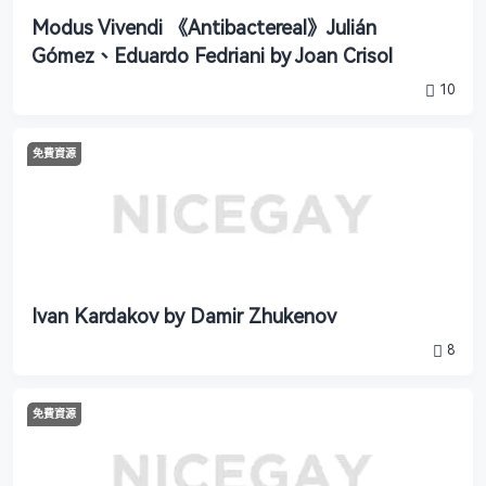
Modus Vivendi 《Antibactereal》Julián
Gómez、Eduardo Fedriani by Joan Crisol
10
免費資源
Ivan Kardakov by Damir Zhukenov
8
免費資源