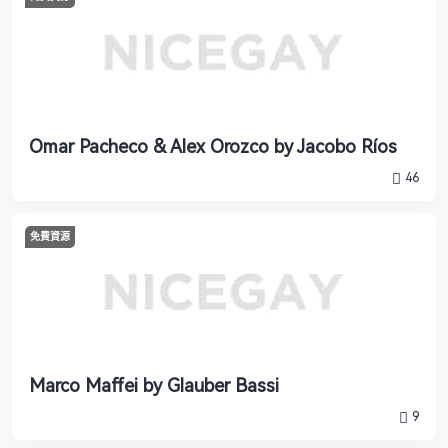
Omar Pacheco & Alex Orozco by Jacobo Ríos
46
免費資源
Marco Maffei by Glauber Bassi
9