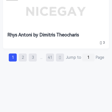
Rhys Antoni by Dimitris Theocharis
3
Posts
1
2
3
...
41
Jump to
Page
Navigation