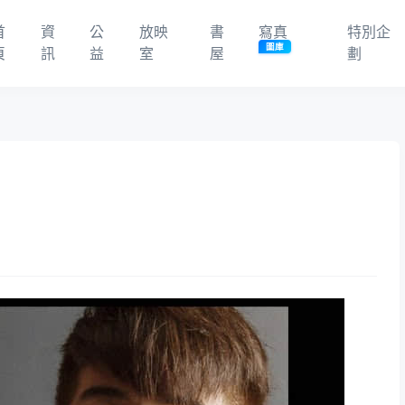
首
資
公
放映
書
寫真
特別企
圖庫
頁
訊
益
室
屋
劃