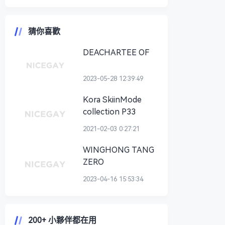
猜你喜歡
DEACHARTEE OF
2023-05-28 12:39:49
Kora SkiinMode
collection P33
2021-02-03 0:27:21
WINGHONG TANG
ZERO
2023-04-16 15:53:34
200+ 小夥伴都在用