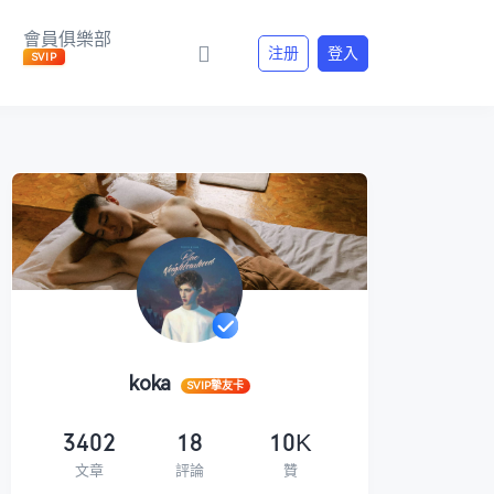
會員俱樂部
注册
登入
SVIP
koka
SVIP摯友卡
3402
18
10K
文章
評論
贊