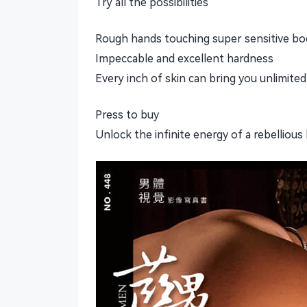
Try all the possibilities
Rough hands touching super sensitive bo
Impeccable and excellent hardness
Every inch of skin can bring you unlimited
Press to buy
Unlock the infinite energy of a rebellious