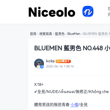
首頁
›
視覺寫真
›
藍男色
›
BlueMen
›
BLUEMEN 藍男色 N
BLUEMEN 藍男色 NO.448 
koka
SVIP摯友卡
2025-06-16 1:08:16
X18+
✔全見/NUDE/เห็นหมด/無修正/Không che
體育男孩的叛逆青春
小僮
/全見