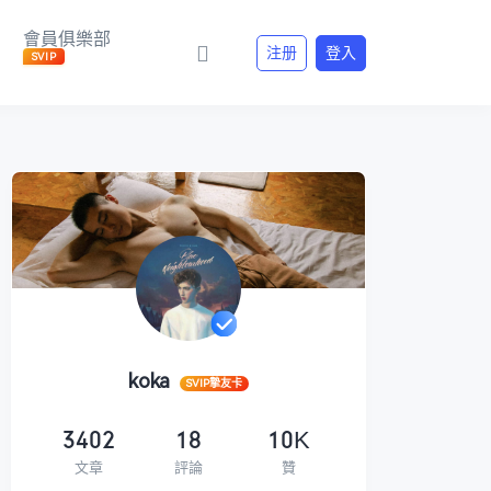
會員俱樂部
注册
登入
SVIP
koka
SVIP摯友卡
3402
18
10K
文章
評論
贊