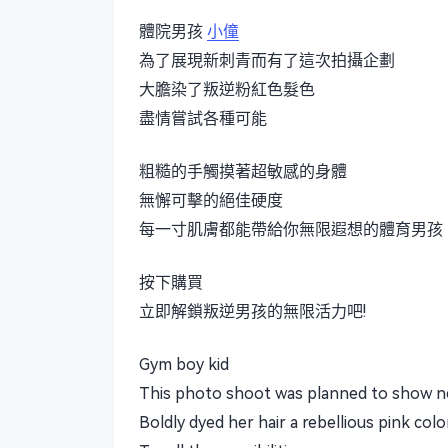
體院男孩
小僮
為了展現新刺青而有了這次拍攝企劃
大膽染了叛逆粉紅色髮色
盡情嘗試各種可能
粗糙的手觸摸著超敏感的身體
無懈可擊的絕佳硬度
每一寸肌膚都能帶給你無限遐想的體育男孩
按下購買
立即解鎖叛逆男孩的無限活力吧!
Gym boy kid
This photo shoot was planned to show n
Boldly dyed her hair a rebellious pink colo