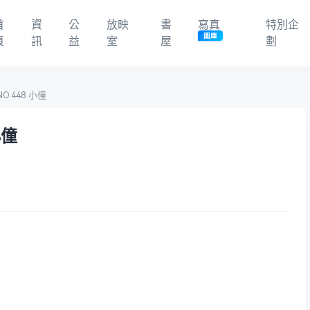
首
資
公
放映
書
寫真
特別企
圖庫
頁
訊
益
室
屋
劃
O.448 小僮
小僮