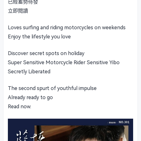
已經蓄勢待發
立即閱讀
Loves surfing and riding motorcycles on weekends
Enjoy the lifestyle you love
Discover secret spots on holiday
Super Sensitive Motorcycle Rider Sensitive Yibo
Secretly Liberated
The second spurt of youthful impulse
Already ready to go
Read now.