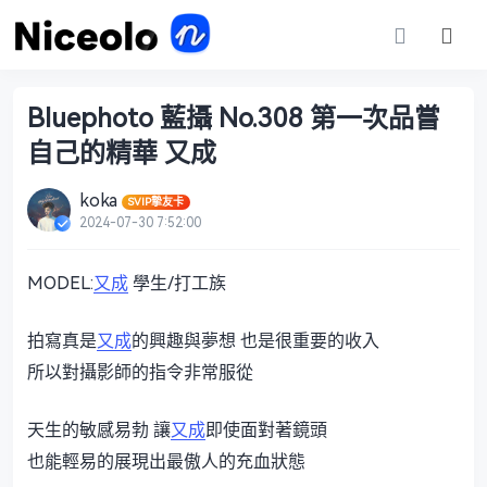
Bluephoto 藍攝 No.308 第一次品嘗
自己的精華 又成
koka
SVIP摯友卡
2024-07-30 7:52:00
MODEL:
又成
學生/打工族
拍寫真是
又成
的興趣與夢想 也是很重要的收入
所以對攝影師的指令非常服從
天生的敏感易勃 讓
又成
即使面對著鏡頭
也能輕易的展現出最傲人的充血狀態