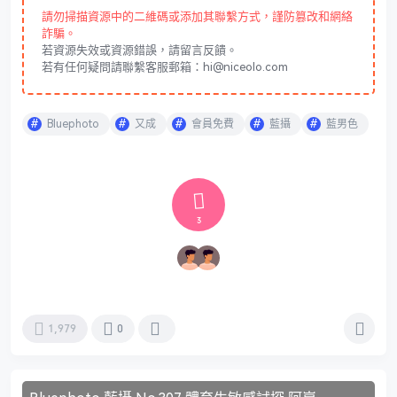
請勿掃描資源中的二維碼或添加其聯繫方式，謹防篡改和網絡
詐騙。
若資源失效或資源錯誤，請留言反饋。
若有任何疑問請聯繫客服郵箱：hi@niceolo.com
Bluephoto
又成
會員免費
藍攝
藍男色
3
1,979
0