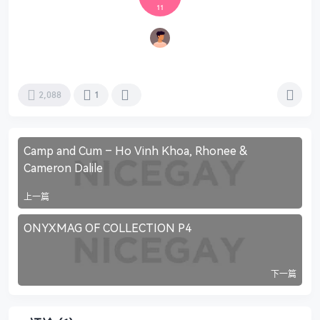
11
2,088
1
Camp and Cum – Ho Vinh Khoa, Rhonee &
Cameron Dalile
上一篇
ONYXMAG OF COLLECTION P4
下一篇