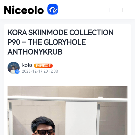
KORA SKIINMODE COLLECTION
P90 – THE GLORYHOLE
ANTHONYKRUB
koka
SVIP摯友卡
2023-12-17 20:12:38