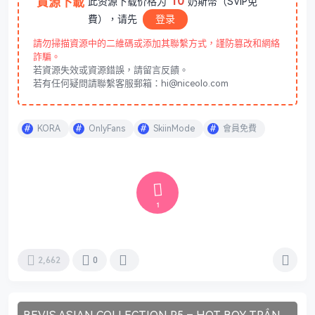
10
資源下載
此资源下载价格为
奶斯幣（SVIP免
費），请先
登录
請勿掃描資源中的二維碼或添加其聯繫方式，謹防篡改和網絡
詐騙。
若資源失效或資源錯誤，請留言反饋。
若有任何疑問請聯繫客服郵箱：hi@niceolo.com
KORA
OnlyFans
SkiinMode
會員免費
1
2,662
0