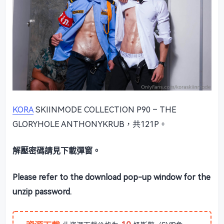
KORA
SKIINMODE COLLECTION P90 – THE
GLORYHOLE ANTHONYKRUB，共121P。
解壓密碼請見下載彈窗。
Please refer to the download pop-up window for the
unzip password.