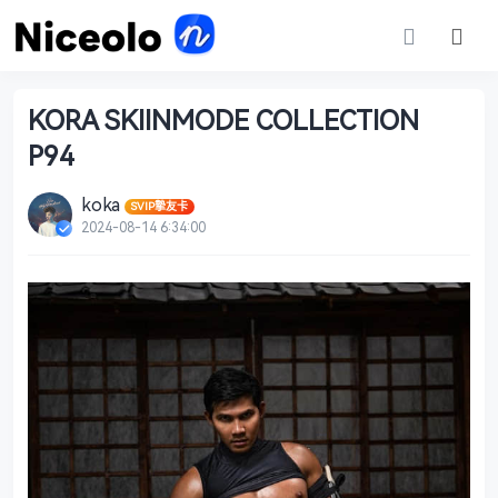
KORA SKIINMODE COLLECTION
P94
koka
SVIP摯友卡
2024-08-14 6:34:00