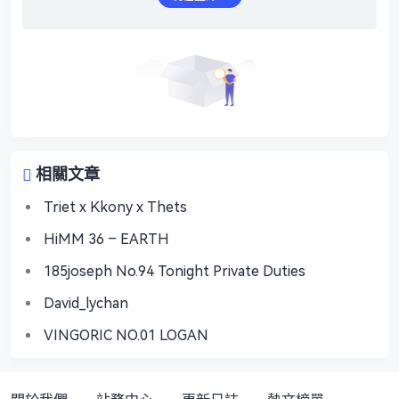
相關文章
Triet x Kkony x Thets
HiMM 36 – EARTH
185joseph No.94 Tonight Private Duties
David_lychan
VINGORIC NO.01 LOGAN