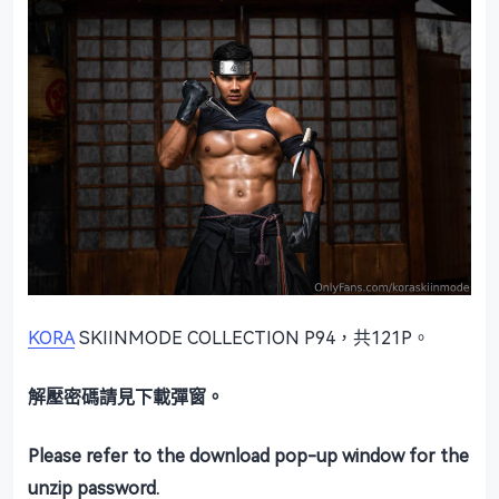
KORA
SKIINMODE COLLECTION P94，共121P。
解壓密碼請見下載彈窗。
Please refer to the download pop-up window for the
unzip password.