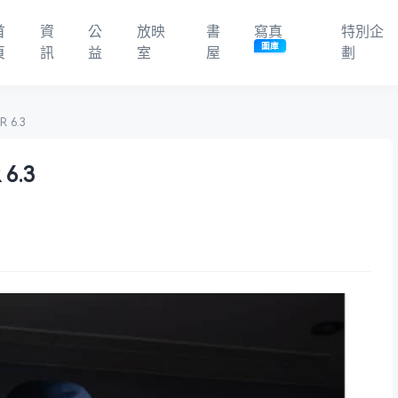
首
資
公
放映
書
寫真
特別企
圖庫
頁
訊
益
室
屋
劃
 6.3
6.3