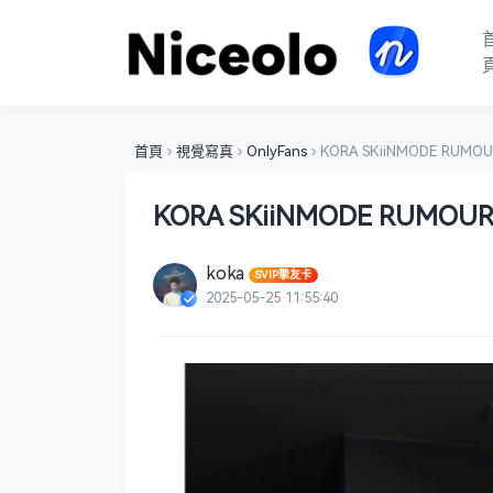
首頁
›
視覺寫真
›
OnlyFans
›
KORA SKiiNMODE RUMOUR
KORA SKiiNMODE RUMOUR 
koka
SVIP摯友卡
2025-05-25 11:55:40