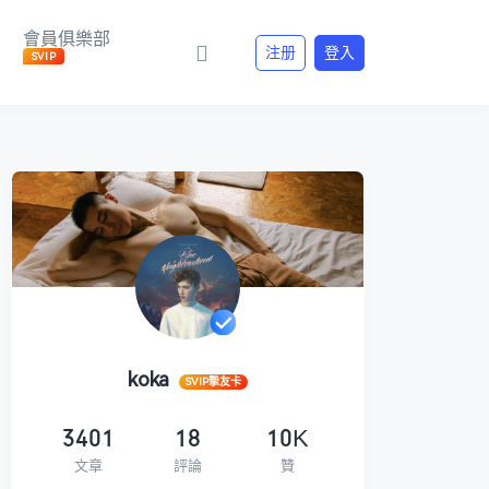
會員俱樂部
注册
登入
SVIP
koka
SVIP摯友卡
3401
18
10K
文章
評論
贊