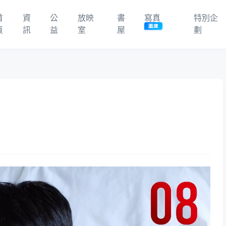
首
資
公
放映
書
寫真
特別企
圖庫
頁
訊
益
室
屋
劃