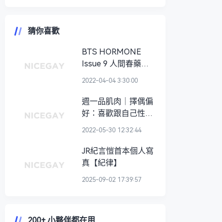
猜你喜歡
BTS HORMONE
Issue 9 人間春藥硬
核體育生阿達
2022-04-04 3:30:00
週一品肌肉｜擇偶偏
好：喜歡跟自己性格
相反的男生！ 懂健身
2022-05-30 12:32:44
又寫專欄的美國先
生： DJ Davids
JR紀言愷首本個人寫
真【紀律】
2025-09-02 17:39:57
200+ 小夥伴都在用