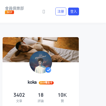
會員俱樂部
注册
登入
SVIP
koka
SVIP摯友卡
3402
18
10K
文章
評論
贊