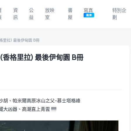
首
資
公
放映
書
寫真
特別企
圖庫
頁
訊
益
室
屋
劃
 (香格里拉) 最後伊甸園 B冊
-La (香格里拉) 最後伊甸園 B冊
沙胡、帕米爾高原冰山之父-慕士塔格峰
器、高潮直上青雲 !!!!!!