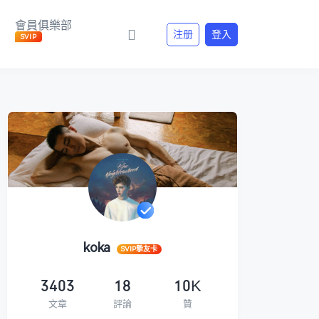
會員俱樂部
注册
登入
SVIP
koka
SVIP摯友卡
3403
18
10K
文章
評論
贊