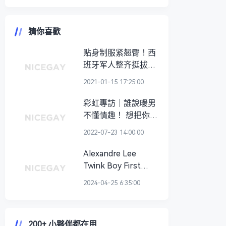
猜你喜歡
贴身制服紧翘臀！西
班牙军人整齐挺拔又
划一 网友赞：看起来
2021-01-15 17:25:00
好像G片开头
彩虹專訪｜誰說暖男
不懂情趣！ 想把你壓
在餐桌上壞壞的健身
2022-07-23 14:00:00
教練：Willy
Alexandre Lee
Twink Boy First
Time Cumming
2024-04-25 6:35:00
200+ 小夥伴都在用