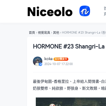
首頁
›
視覺寫真
›
其他
›
HORMONE #23 Shangri-La
HORMONE #23 Shangri
koka
SVIP摯友卡
2024-10-07 17:22:00
最後伊甸園-香格里拉、上帝給人間情書-白
奶狼雙修、純欲臉，野狼身、斯文敗類，暗藏大凶