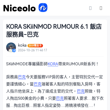
KORA SKiiNMOD RUMOUR 6.1 飯店
服務員-巴克
koka
SVIP摯友卡
2024-10-26 11:46:17
SKiiNMODE專屬攝影師
KORA
帶來RUMOUR新系列！
房務員
巴克
今天要服務VIP房的客人，主管特別交代一定
要謹慎細心，當
巴克
端著客人點的特別餐點入房時，客
人指示他坐床上，為了達成主管的交代，
巴克
照做，特
人掏出500美金的小費，只要
巴克
照著客人要求….脫下衣
服…掏出巨根…照客人指定姿勢….將精液噴發在…. !