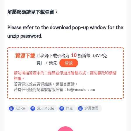
解壓密碼請見下載彈窗。
Please refer to the download pop-up window for the
unzip password.
10
資源下載
此资源下载价格为
奶斯幣（SVIP免
費），请先
登录
請勿掃描資源中的二維碼或添加其聯繫方式，謹防篡改和網絡
詐騙。
若資源失效或資源錯誤，請留言反饋。
若有任何疑問請聯繫客服郵箱：hi@niceolo.com
KORA
SkiinMode
巴克
會員免費