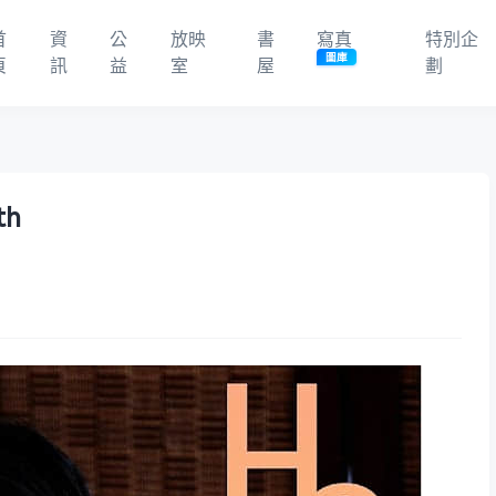
首
資
公
放映
書
寫真
特別企
圖庫
頁
訊
益
室
屋
劃
th