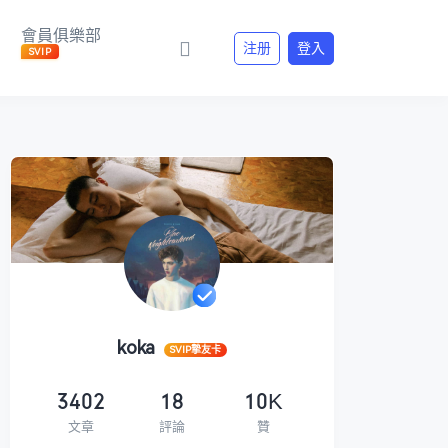
會員俱樂部
注册
登入
SVIP
koka
SVIP摯友卡
3402
18
10K
文章
評論
贊