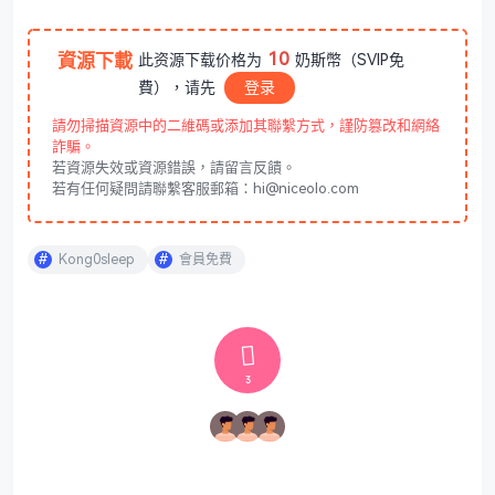
10
資源下載
此资源下载价格为
奶斯幣（SVIP免
費），请先
登录
請勿掃描資源中的二維碼或添加其聯繫方式，謹防篡改和網絡
詐騙。
若資源失效或資源錯誤，請留言反饋。
若有任何疑問請聯繫客服郵箱：hi@niceolo.com
Kong0sleep
會員免費
3