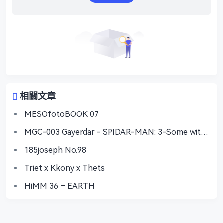
相關文章
MESOfotoBOOK 07
MGC-003 Gayerdar - SPIDAR-MAN: 3-Some with
Vecum & Doctor Ock
185joseph No.98
Triet x Kkony x Thets
HiMM 36 – EARTH