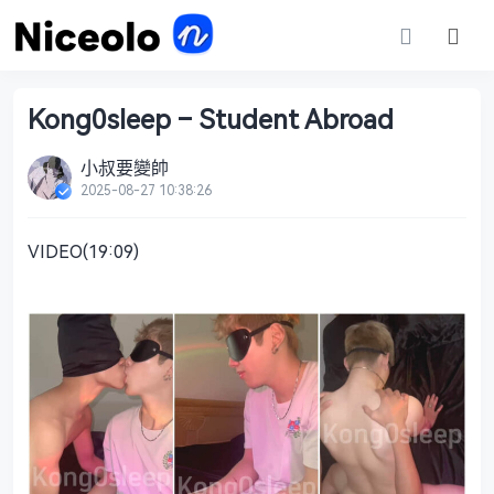
Kong0sleep – Student Abroad
小叔要變帥
2025-08-27 10:38:26
VIDEO(19:09)