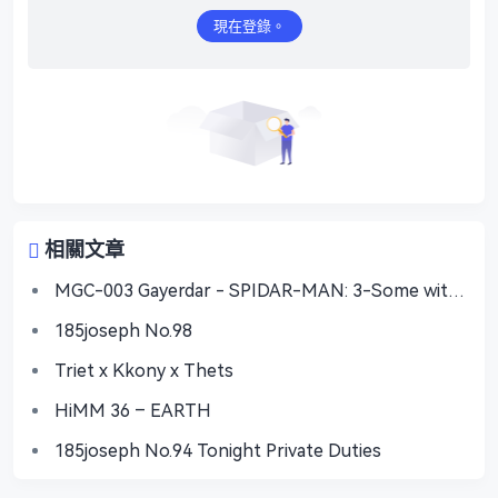
現在登錄。
相關文章
MGC-003 Gayerdar - SPIDAR-MAN: 3-Some with
Vecum & Doctor Ock
185joseph No.98
Triet x Kkony x Thets
HiMM 36 – EARTH
185joseph No.94 Tonight Private Duties