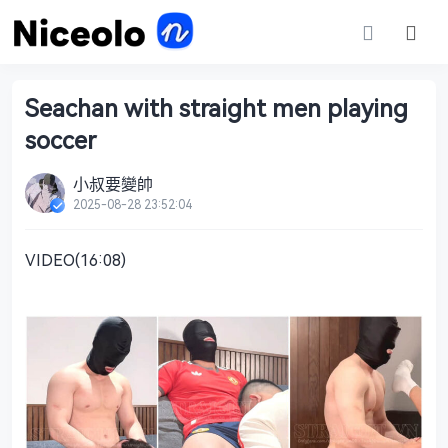
Seachan with straight men playing
soccer
小叔要變帥
2025-08-28 23:52:04
VIDEO(16:08)