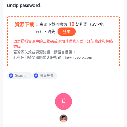
unzip password.
10
資源下載
此资源下载价格为
奶斯幣（SVIP免
費），请先
登录
請勿掃描資源中的二維碼或添加其聯繫方式，謹防篡改和網絡
詐騙。
若資源失效或資源錯誤，請留言反饋。
若有任何疑問請聯繫客服郵箱：hi@niceolo.com
Seachan
會員免費
1