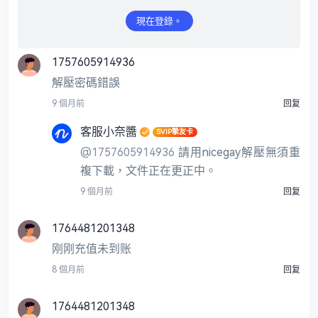
現在登錄。
1757605914936
解壓密碼錯誤
9 個月前
回复
客服小奈醬
SVIP摯友卡
@1757605914936
請用nicegay解壓無須重
複下載，文件正在更正中。
9 個月前
回复
1764481201348
刚刚充值未到账
8 個月前
回复
1764481201348