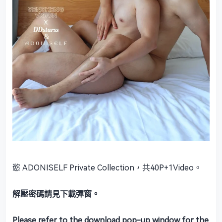
慾 ADONISELF Private Collection，共40P+1Video。
解壓密碼請見下載彈窗。
Please refer to the download pop-up window for the