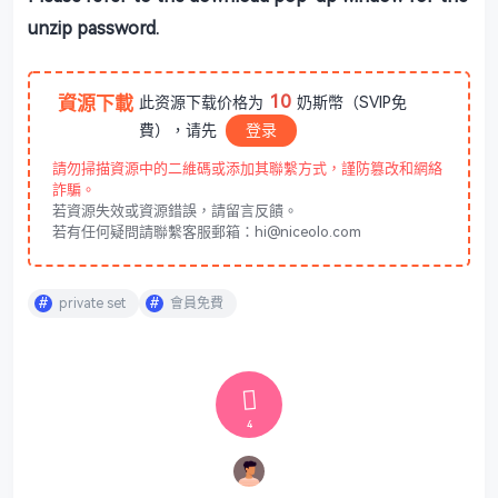
unzip password.
10
資源下載
此资源下载价格为
奶斯幣（SVIP免
費），请先
登录
請勿掃描資源中的二維碼或添加其聯繫方式，謹防篡改和網絡
詐騙。
若資源失效或資源錯誤，請留言反饋。
若有任何疑問請聯繫客服郵箱：hi@niceolo.com
private set
會員免費
4