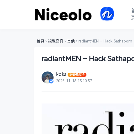
首頁
›
視覺寫真
›
其他
›
radiantMEN – Hack Sathaporn
radiantMEN – Hack Sathap
koka
SVIP摯友卡
2025-11-16 15:10:57