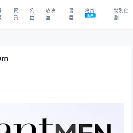
首
資
公
放映
書
寫真
特別企
圖庫
頁
訊
益
室
屋
劃
orn