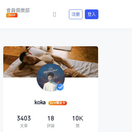
會員俱樂部
注册
登入
SVIP
koka
SVIP摯友卡
3403
18
10K
文章
評論
贊